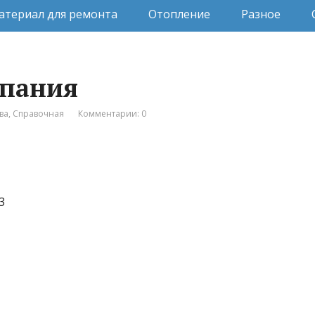
атериал для ремонта
Отопление
Разное
мпания
ва
,
Справочная
Комментарии: 0
3