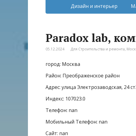
Дизайн и интерьер
М
Paradox lab, ко
05.12.2024
Для Строительства и ремонта
,
Моск
город: Москва
Район: Преображенское район
Адрес: улица Электрозаводская, 24 ст
Индекс: 107023.0
Телефон: nan
Мобильный Телефон: nan
Сайт: nan