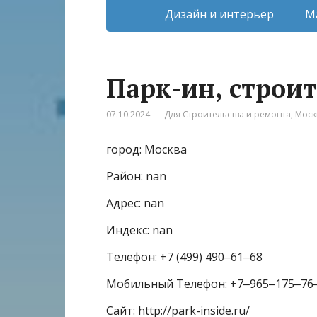
Дизайн и интерьер
М
Парк-ин, строи
07.10.2024
Для Строительства и ремонта
,
Моск
город: Москва
Район: nan
Адрес: nan
Индекс: nan
Телефон: +7 (499) 490‒61‒68
Мобильный Телефон: +7‒965‒175‒76
Сайт: http://park-inside.ru/