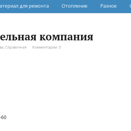
атериал для ремонта
Отопление
Разное
тельная компания
ва
,
Справочная
Комментарии: 0
‒60