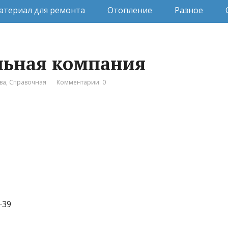
атериал для ремонта
Отопление
Разное
льная компания
ва
,
Справочная
Комментарии: 0
‒39