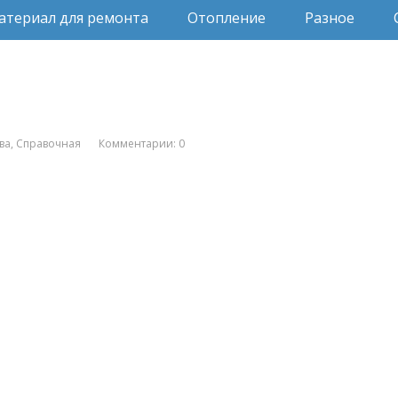
атериал для ремонта
Отопление
Разное
ва
,
Справочная
Комментарии: 0