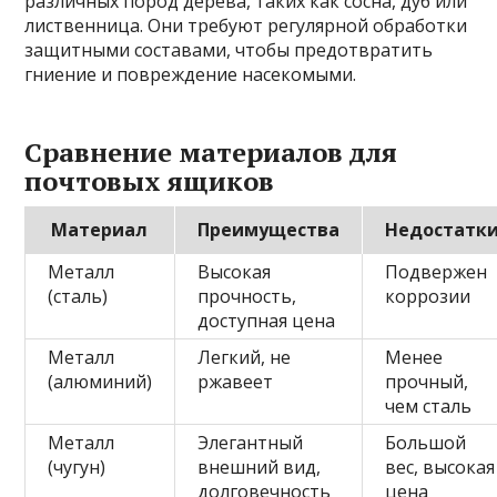
различных пород дерева, таких как сосна, дуб или
лиственница. Они требуют регулярной обработки
защитными составами, чтобы предотвратить
гниение и повреждение насекомыми.
Сравнение материалов для
почтовых ящиков
Материал
Преимущества
Недостатк
Металл
Высокая
Подвержен
(сталь)
прочность,
коррозии
доступная цена
Металл
Легкий, не
Менее
(алюминий)
ржавеет
прочный,
чем сталь
Металл
Элегантный
Большой
(чугун)
внешний вид,
вес, высокая
долговечность
цена