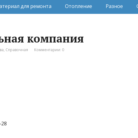
атериал для ремонта
Отопление
Разное
льная компания
ва
,
Справочная
Комментарии: 0
‒28