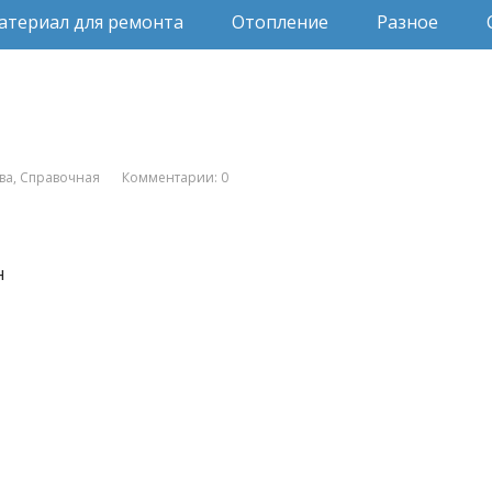
атериал для ремонта
Отопление
Разное
ва
,
Справочная
Комментарии: 0
н