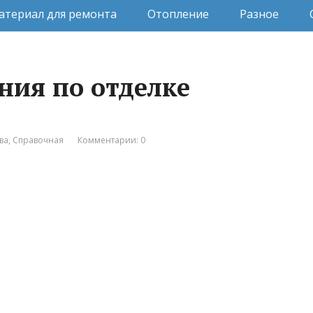
атериал для ремонта
Отопление
Разное
ния по отделке
ва
,
Справочная
Комментарии: 0