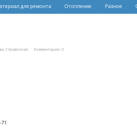
атериал для ремонта
Отопление
Разное
ва
,
Справочная
Комментарии: 0
‒71