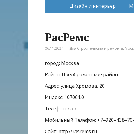
Дизайн и интерьер
М
РасРемс
06.11.2024
Для Строительства и ремонта
,
Моск
город: Москва
Район: Преображенское район
Адрес: улица Хромова, 20
Индекс: 107061.0
Телефон: nan
Мобильный Телефон: +7‒920‒438‒70
Сайт: http://rasrems.ru