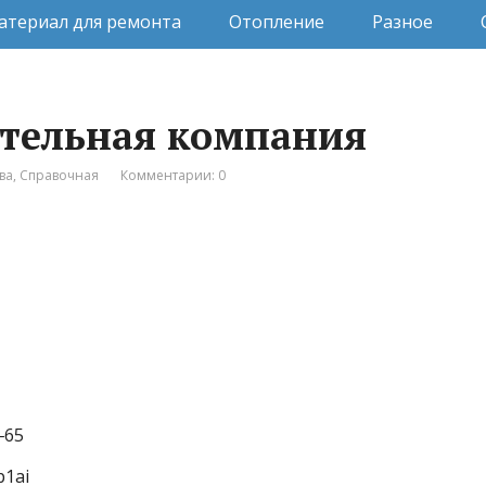
атериал для ремонта
Отопление
Разное
ительная компания
ва
,
Справочная
Комментарии: 0
‒65
p1ai