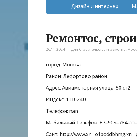
Дизайн и интерьер
М
Ремонтос, стро
26.11.2024
Для Строительства и ремонта
,
Моск
город: Москва
Район: Лефортово район
Адрес: Авиамоторная улица, 50 ст2
Индекс: 111024.0
Телефон: nan
Мобильный Телефон: +7‒905‒784‒22
Сайт: http://www.xn--e1aoddbhmg.xn--