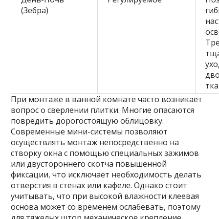
(Зебра)
гиб
на
ос
Тр
тщ
ухо
дво
тка
При монтаже в ванной комнате часто возникает
вопрос о сверлении плитки. Многие опасаются
повредить дорогостоящую облицовку.
Современные мини-системы позволяют
осуществлять монтаж непосредственно на
створку окна с помощью специальных зажимов
или двустороннего скотча повышенной
фиксации, что исключает необходимость делать
отверстия в стенах или кафеле. Однако стоит
учитывать, что при высокой влажности клеевая
основа может со временем ослабевать, поэтому
для тяжелых штор механическое крепление