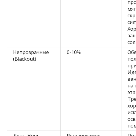
пр
мяг
ск
сил
Хо
за
сол
Непрозрачные
0-10%
Об
(Blackout)
по
при
Ид
ва
на
эта
Тр
хо
иск
ос
по
День-Ночь
Регулируемое
По