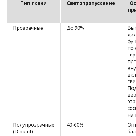
Тип ткани
Светопропускание
Ос
пр
Прозрачные
До 90%
Вы
де
фу
поч
ск
пр
вну
вк
све
Под
ве
эта
сос
нап
Полупрозрачные
40-60%
Оп
(Dimout)
бал