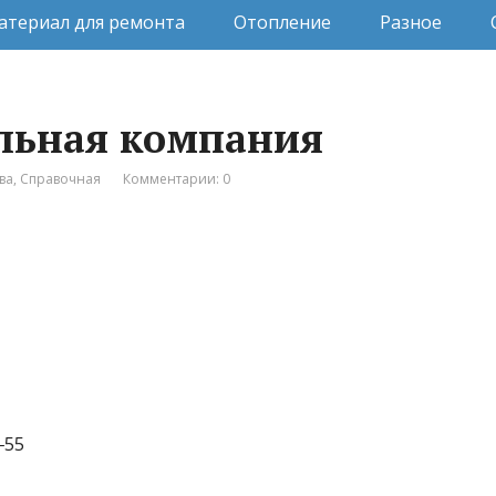
атериал для ремонта
Отопление
Разное
ельная компания
ва
,
Справочная
Комментарии: 0
‒55