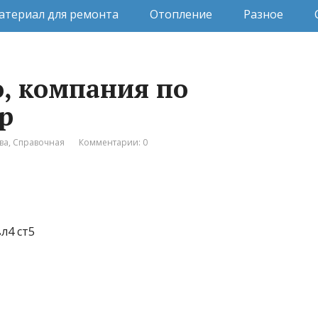
атериал для ремонта
Отопление
Разное
о, компания по
р
ва
,
Справочная
Комментарии: 0
л4 ст5