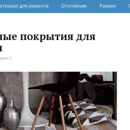
атериал для ремонта
Отопление
Разное
ные покрытия для
ы
рии: 0