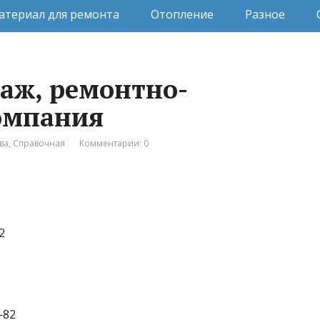
атериал для ремонта
Отопление
Разное
аж, ремонтно-
омпания
ва
,
Справочная
Комментарии: 0
2
‒82