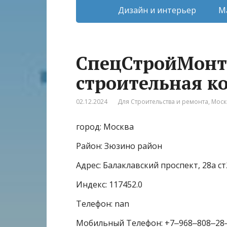
Дизайн и интерьер
М
СпецСтройМонт
строительная к
02.12.2024
Для Строительства и ремонта
,
Моск
город: Москва
Район: Зюзино район
Адрес: Балаклавский проспект, 28а ст
Индекс: 117452.0
Телефон: nan
Мобильный Телефон: +7‒968‒808‒28