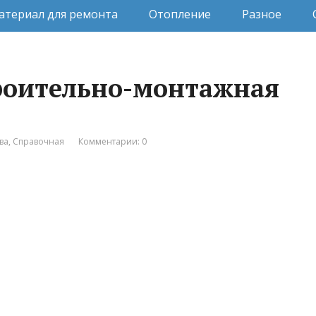
атериал для ремонта
Отопление
Разное
троительно-монтажная
ва
,
Справочная
Комментарии: 0