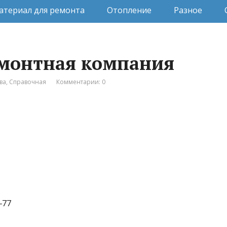
атериал для ремонта
Отопление
Разное
емонтная компания
ва
,
Справочная
Комментарии: 0
‒77