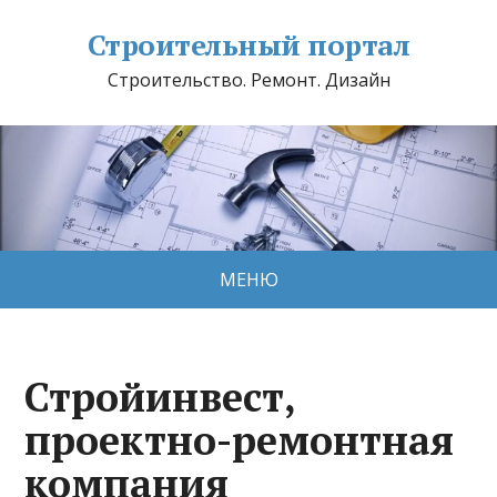
Строительный портал
Строительство. Ремонт. Дизайн
МЕНЮ
Стройинвест,
проектно-ремонтная
компания