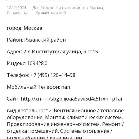
12.10.2024
Для Строительства и ремонта
,
Москва
,
Справочная
Комментарии: 0
город: Москва
Район: Рязанский район
Адрес: 2-я Институтская улица, 6 ст15
Индекс: 109428.0
Телефон: +7 (495) 120‒14‒98
Мобильный Телефон: nan
Сайт: http://xn—-7sbgbiiioaa5awi5d4c5h.xn--p1ai
вид деятельности: Вентиляционное / тепловое
оборудование, Монтаж климатических систем,
Проектирование инженерных систем, Ремонт /
отделка помещений, Системы отопления /
водоснабжения / канализации