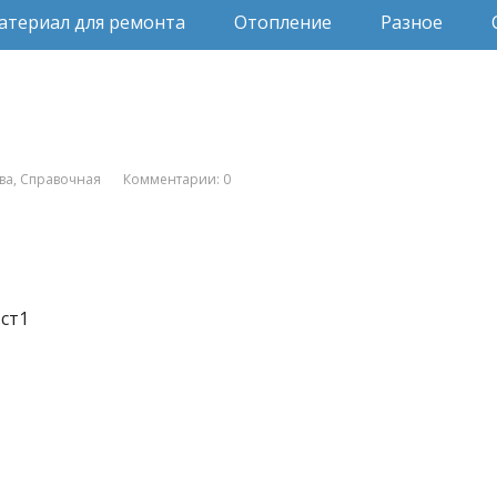
атериал для ремонта
Отопление
Разное
ва
,
Справочная
Комментарии: 0
 ст1