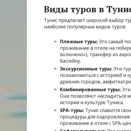
Виды туров в Туни
Тунис предлагает широкий выбор тур
наиболее популярных видов туров:
Пляжные туры:
Это самый поп
проживание в отеле на побере
включено»), трансфер из аэроп
бассейну.
Экскурсионные туры:
Эти тур
познакомиться с историей и к
древних городов, амфитеатров
Комбинированные туры:
Эти 
Они позволяют насладиться мо
истории и культуре Туниса.
SPA-туры:
Тунис славится сво
процедуры для оздоровления 
проживание в отеле с SPA-цен
Сафари в пустыне:
Это экстр