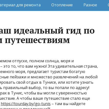
атериал для ремонта
Отопление
Разное
Ваш идеальный гид по
 путешествиям
аемом отпуске, полном солнца, моря и
– это то, что вам нужно! Эта удивительная страна,
емного моря, предлагает туристам богатую
сные пейзажи и множество развлечений на любой
ировать свой отдых в Тунисе, или хотите узнать
ть правильный выбор, то вы попали по адресу!
рах в Тунис, чтобы вы могли с уверенностью
ествие. А чтобы ваше путешествие стало еще
т
https://tourday.by/go-tunis
– там вы найдете
интересных предложений!