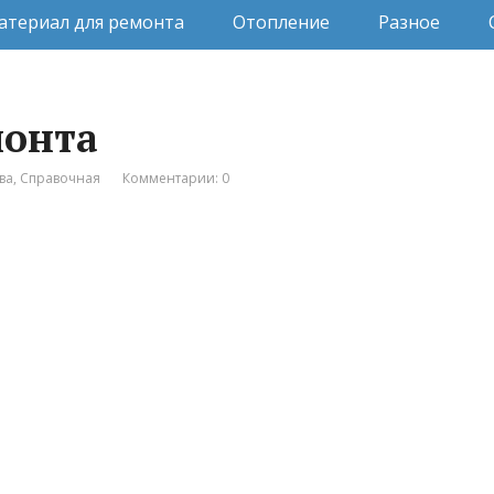
атериал для ремонта
Отопление
Разное
монта
ва
,
Справочная
Комментарии: 0