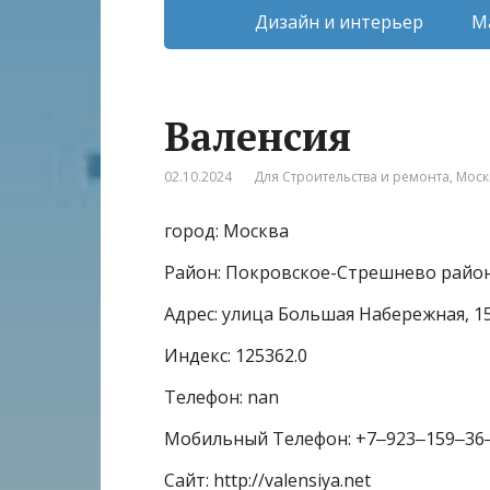
Дизайн и интерьер
М
Валенсия
02.10.2024
Для Строительства и ремонта
,
Моск
город: Москва
Район: Покровское-Стрешнево райо
Адрес: улица Большая Набережная, 1
Индекс: 125362.0
Телефон: nan
Мобильный Телефон: +7‒923‒159‒36
Сайт: http://valensiya.net