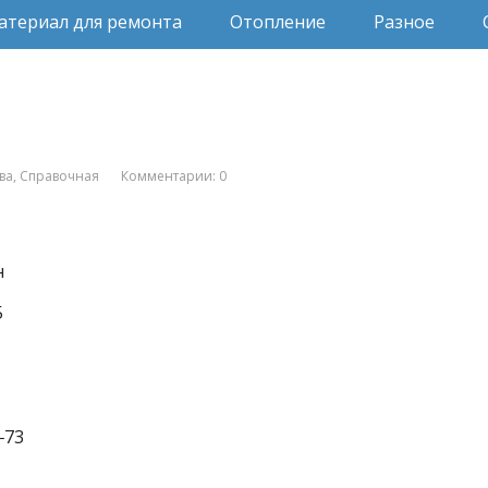
атериал для ремонта
Отопление
Разное
ва
,
Справочная
Комментарии: 0
н
5
‒73