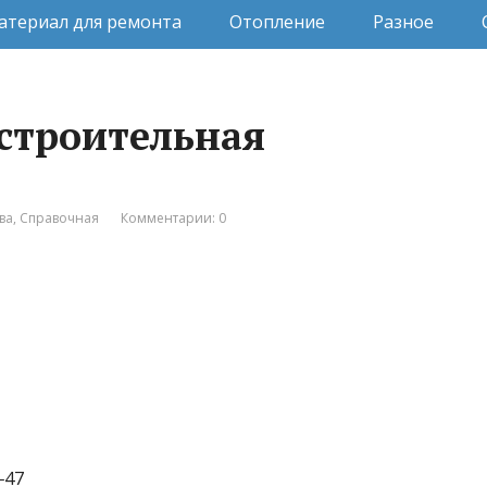
атериал для ремонта
Отопление
Разное
 строительная
ва
,
Справочная
Комментарии: 0
‒47