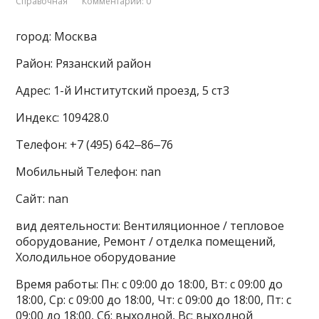
Справочная
Комментарии: 0
город: Москва
Район: Рязанский район
Адрес: 1-й Институтский проезд, 5 ст3
Индекс: 109428.0
Телефон: +7 (495) 642‒86‒76
Мобильный Телефон: nan
Сайт: nan
вид деятельности: Вентиляционное / тепловое
оборудование, Ремонт / отделка помещений,
Холодильное оборудование
Время работы: Пн: с 09:00 до 18:00, Вт: с 09:00 до
18:00, Ср: с 09:00 до 18:00, Чт: с 09:00 до 18:00, Пт: с
09:00 до 18:00, Сб: выходной, Вс: выходной