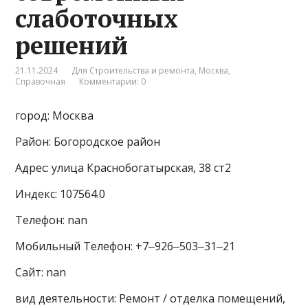
слаботочных
решений
21.11.2024
Для Строительства и ремонта
,
Москва
,
Справочная
Комментарии: 0
город: Москва
Район: Богородское район
Адрес: улица Краснобогатырская, 38 ст2
Индекс: 107564.0
Телефон: nan
Мобильный Телефон: +7‒926‒503‒31‒21
Сайт: nan
вид деятельности: Ремонт / отделка помещений,