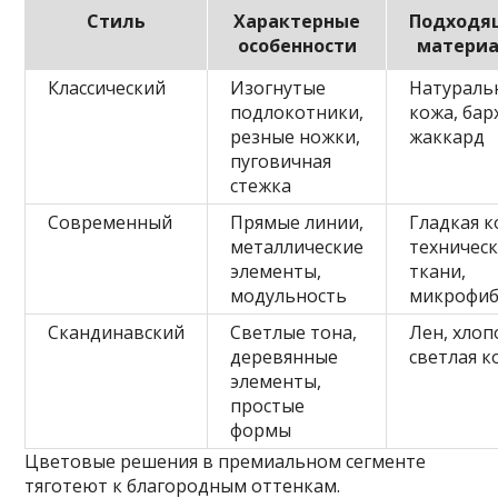
Стиль
Характерные
Подходя
особенности
матери
Классический
Изогнутые
Натураль
подлокотники,
кожа, бар
резные ножки,
жаккард
пуговичная
стежка
Современный
Прямые линии,
Гладкая к
металлические
техничес
элементы,
ткани,
модульность
микрофи
Скандинавский
Светлые тона,
Лен, хлоп
деревянные
светлая к
элементы,
простые
формы
Цветовые решения в премиальном сегменте
тяготеют к благородным оттенкам.