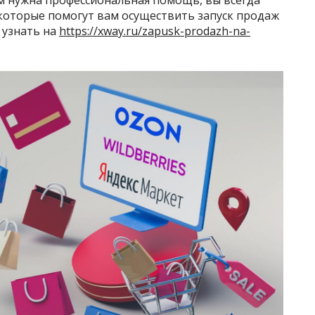
 которые помогут вам осуществить запуск продаж
 узнать на
https://xway.ru/zapusk-prodazh-na-