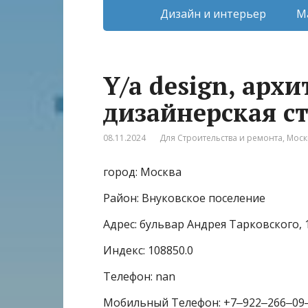
Дизайн и интерьер
М
Y/a design, арх
дизайнерская с
08.11.2024
Для Строительства и ремонта
,
Моск
город: Москва
Район: Внуковское поселение
Адрес: бульвар Андрея Тарковского, 
Индекс: 108850.0
Телефон: nan
Мобильный Телефон: +7‒922‒266‒09