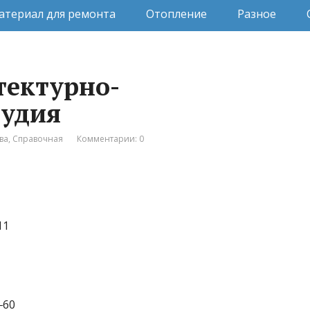
атериал для ремонта
Отопление
Разное
итектурно-
тудия
ва
,
Справочная
Комментарии: 0
11
‒60