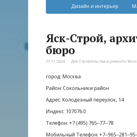
Дизайн и интерьер
М
Яск-Строй, арх
бюро
27.11.2024
Для Строительства и ремонта
,
Моск
город: Москва
Район: Сокольники район
Адрес: Колодезный переулок, 14
Индекс: 107076.0
Телефон: +7 (495) 765‒77‒78
Мобильный Телефон: +7‒965‒281‒95