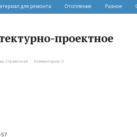
атериал для ремонта
Отопление
Разное
итектурно-проектное
ва
,
Справочная
Комментарии: 0
‒57