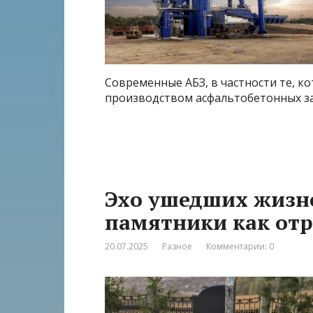
Современные АБЗ, в частности те, 
производством асфальтобетонных з
Эхо ушедших жизн
памятники как от
20.07.2025
Разное
Комментарии: 0